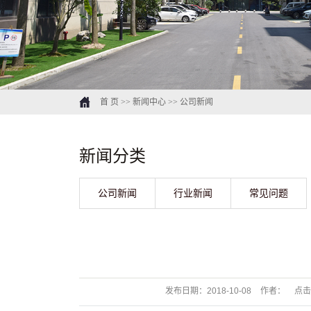
首 页
>>
新闻中心
>>
公司新闻
新闻分类
公司新闻
行业新闻
常见问题
发布日期：
2018-10-08
作者：
点击