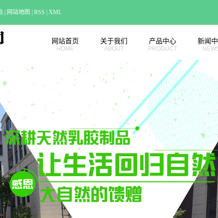
站
|
网站地图
|
RSS
|
XML
网站首页
关于我们
产品中心
新闻中
HOME
ABOUT
PRODUCT
NEW