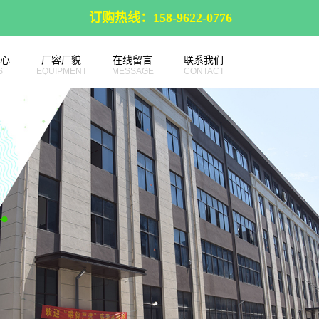
订购热线：158-9622-0776
心
厂容厂貌
在线留言
联系我们
S
EQUIPMENT
MESSAGE
CONTACT