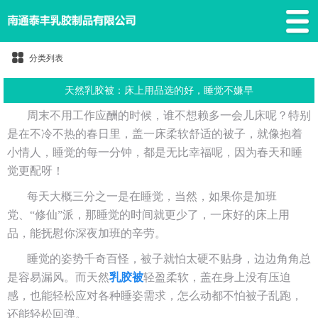
分类列表
天然乳胶被：床上用品选的好，睡觉不嫌早
周末不用工作应酬的时候，谁不想赖多一会儿床呢？特别
是在不冷不热的春日里，盖一床柔软舒适的被子，就像抱着
小情人，睡觉的每一分钟，都是无比幸福呢，因为春天和睡
觉更配呀！
每天大概三分之一是在睡觉，当然，如果你是加班
党、“修仙”派，那睡觉的时间就更少了，一床好的床上用
品，能抚慰你深夜加班的辛劳。
睡觉的姿势千奇百怪，被子就怕太硬不贴身，边边角角总
是容易漏风。而天然
乳胶被
轻盈柔软，盖在身上没有压迫
感，也能轻松应对各种睡姿需求，怎么动都不怕被子乱跑，
还能轻松回弹。